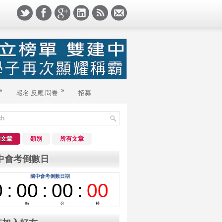
»
»
報名.反應.問卷
招募
門文章
類別
所有文章
中會考倒數日