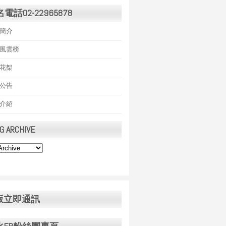
電話02-22965878
簡介
風雲榜
花桇
公告
介紹
G ARCHIVE
版立即通訊