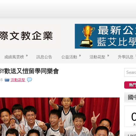
»
»
»
成績風雲榜
訊息公告
公益活動
活動花桇
升學訊息
ABBY歡送又愷留學同樂會
46
活動花桇
熱
國