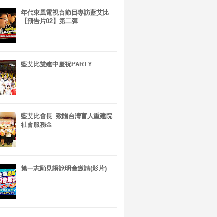
年代東風電視台節目專訪藍艾比
【預告片02】第二彈
藍艾比雙建中慶祝PARTY
藍艾比會長_致贈台灣盲人重建院
社會服務金
第一志願見證說明會邀請(影片)