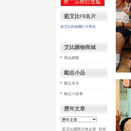
藍艾比FB名片
藍艾比粉絲團打卡專頁
艾比購物商城
商品網購
勵志小品
勵志名言
勵志小故事
歷年文章
藍艾比國際文教企業. 技術