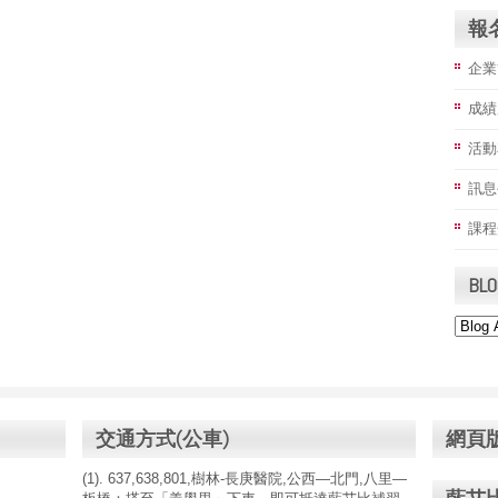
報名
企業
成績
活動
訊息
課程
BLO
交通方式(公車)
網頁
(1). 637,638,801,樹林-長庚醫院,公西—北門,八里—