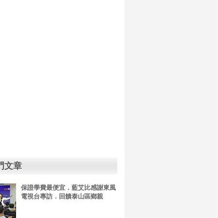
門文章
保證學費最便宜．藍艾比感謝東風
電視台專訪．回饋泰山區鄉親