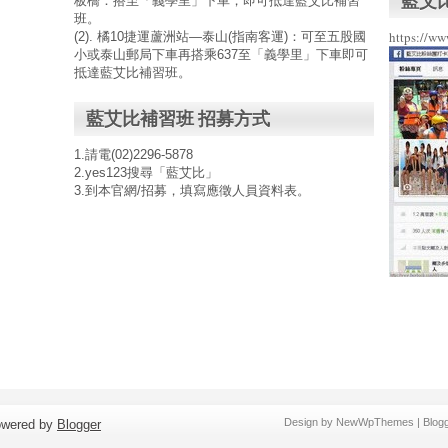
藍艾
板橋：搭至「義學里」下車，即可抵達藍艾比補習
班。
https://w
(2). 橘10捷運蘆洲站—泰山(指南客運)：可至五股國
小或泰山郵局下車再搭乘637至「義學里」下車即可
抵達藍艾比補習班。
藍艾比補習班 招募方式
1.請電(02)2296-5878
2.yes123搜尋「藍艾比」
3.到本官網/招募，填寫應徵人員資料表。
Design by
NewWpThemes
| Blog
owered by
Blogger