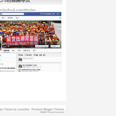
比FB粉絲團專頁
ww.facebook.com/abbyfans
ger Theme by
Lasantha
-
Premium Blogger Themes
IMAP Email hosting