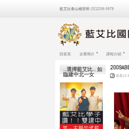
藍艾比泰山補習班 (02)2296-5878
»
»
回首頁
企業簡介
課程介紹
2009
....選擇藍艾比.... 如
臨建中北一女
凌晨12: